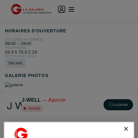
HORAIRES D'OUVERTURE
DU LUNDI AU SAMEDI
09h30 – 19h30
TÉLÉPHONE
04 9 5 70 0 2 29
RETROUVEZ-NOUS
Site web
GALERIE PHOTOS
J-WELL
— Ajaccio
Localiser
FERMÉ
ACCÉDER À J-WELL — AJACCIO