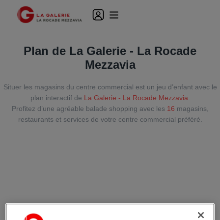
Plan de La Galerie - La Rocade
Mezzavia
Situer les magasins du centre commercial est un jeu d’enfant avec le
plan interactif de
La Galerie - La Rocade Mezzavia
.
Profitez d’une agréable balade shopping avec les
16
magasins,
restaurants et services de votre centre commercial préféré.