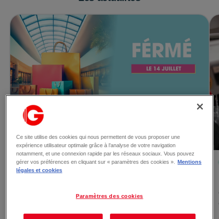
Le 10/07/2026
Fermeture exceptionnelle
Ce site utilise des cookies qui nous permettent de vous proposer une
Votre centre sera fermé le mardi 14 juillet À l'occasion de
expérience utilisateur optimale grâce à l’analyse de votre navigation
notamment, et une connexion rapide par les réseaux sociaux. Vous pouvez
la Fête nationale, votre centre commercial sera excep...
gérer vos préférences en cliquant sur « paramètres des cookies ».
Mentions
légales et cookies
Paramètres des cookies