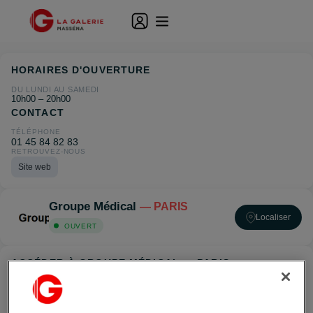
HORAIRES D'OUVERTURE
DU LUNDI AU SAMEDI
10h00 – 20h00
CONTACT
TÉLÉPHONE
01 45 84 82 83
RETROUVEZ-NOUS
Site web
Groupe Médical
— PARIS
Localiser
OUVERT
ACCÉDER À GROUPE MÉDICAL — PARIS