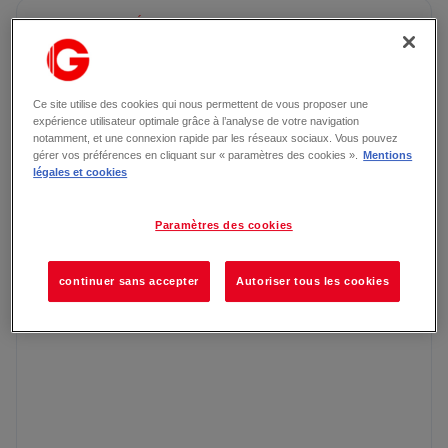
HYPERMARCHÉ
Du Lundi au Samedi
08h30 – 21h00
Le Dimanche
08h30 – 12h30
Ce site utilise des cookies qui nous permettent de vous proposer une
expérience utilisateur optimale grâce à l’analyse de votre navigation
notamment, et une connexion rapide par les réseaux sociaux. Vous pouvez
gérer vos préférences en cliquant sur « paramètres des cookies ».
Mentions
légales et cookies
Paramètres des cookies
continuer sans accepter
Autoriser tous les cookies