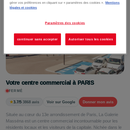
gérer vos préférences en cliquant sur « paramètres des cookies ».
Mentions
légales et cookies
Paramètres des cookies
continuer sans accepter
Autoriser tous les cookies
Votre centre commercial à PARIS
FERMÉ
★
3.7/5
·
3868 avis
Voir sur Google
Donner mon avis
Située au cœur du 13e arrondissement de Paris, La Galerie
Masséna est un centre commercial incontournable pour les
résidents locaux et les visiteurs de la capitale. Nichée dans le