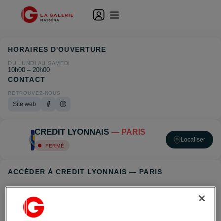
HORAIRES D'OUVERTURE
DU LUNDI AU SAMEDI
10h00 – 20h00
CONTACT
RETROUVEZ-NOUS
Site web
CREDIT LYONNAIS
— PARIS
Localiser
FERMÉ
ACCÉDER À CREDIT LYONNAIS — PARIS