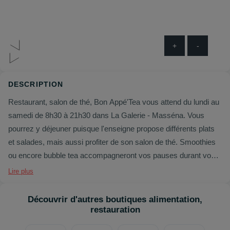
+
-
DESCRIPTION
Restaurant, salon de thé, Bon Appé'Tea vous attend du lundi au
samedi de 8h30 à 21h30 dans La Galerie - Masséna. Vous
pourrez y déjeuner puisque l'enseigne propose différents plats
et salades, mais aussi profiter de son salon de thé. Smoothies
ou encore bubble tea accompagneront vos pauses durant vos
courses. Chez Bon Appé'Tea, vous pouvez consommer sur
Lire plus
place ou emporter vos trouvailles.
Découvrir d'autres boutiques alimentation,
restauration