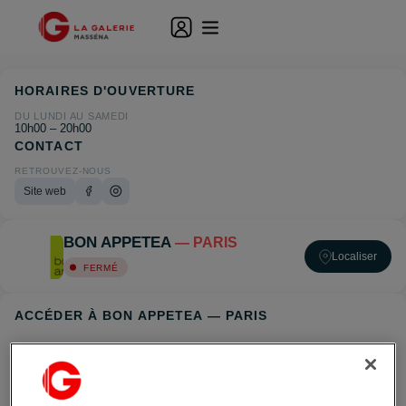
HORAIRES D'OUVERTURE
DU LUNDI AU SAMEDI
10h00 – 20h00
CONTACT
RETROUVEZ-NOUS
Site web
BON APPETEA
— PARIS
Localiser
FERMÉ
ACCÉDER À BON APPETEA — PARIS