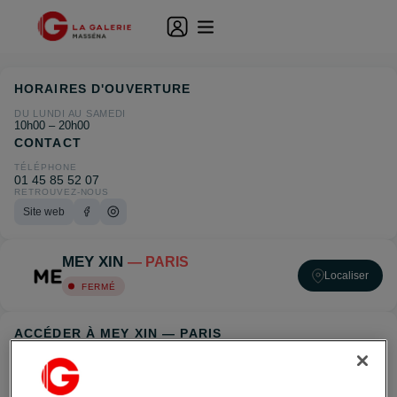
HORAIRES D'OUVERTURE
DU LUNDI AU SAMEDI
10h00 – 20h00
CONTACT
TÉLÉPHONE
01 45 85 52 07
RETROUVEZ-NOUS
Site web
MEY XIN
— PARIS
Localiser
FERMÉ
ACCÉDER À MEY XIN — PARIS