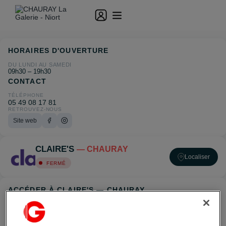
HORAIRES D'OUVERTURE
DU LUNDI AU SAMEDI
09h30 – 19h30
CONTACT
TÉLÉPHONE
05 49 08 17 81
RETROUVEZ-NOUS
Site web
CLAIRE'S
— CHAURAY
Localiser
FERMÉ
ACCÉDER À CLAIRE'S — CHAURAY