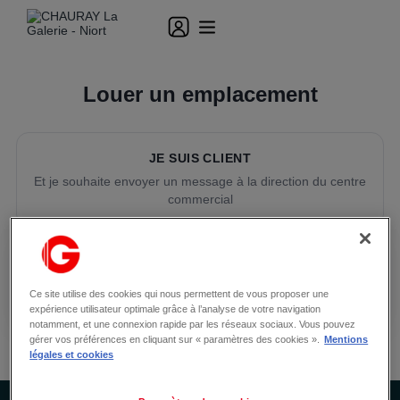
Louer un emplacement
JE SUIS CLIENT
Et je souhaite envoyer un message à la direction du centre
commercial
JE SUIS COMMERÇANT
Et je souhaite louer un local permanent ou réserver un
emplacement temporaire dans le centre commercial
Ce site utilise des cookies qui nous permettent de vous proposer une
expérience utilisateur optimale grâce à l’analyse de votre navigation
notamment, et une connexion rapide par les réseaux sociaux. Vous pouvez
gérer vos préférences en cliquant sur « paramètres des cookies ».
Mentions
légales et cookies