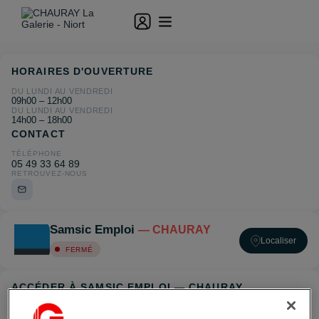
HORAIRES D'OUVERTURE
DU LUNDI AU VENDREDI
09h00 – 12h00
DU LUNDI AU VENDREDI
14h00 – 18h00
CONTACT
TÉLÉPHONE
05 49 33 64 89
RETROUVEZ-NOUS
Samsic Emploi
— CHAURAY
Localiser
FERMÉ
ACCÉDER À SAMSIC EMPLOI — CHAURAY