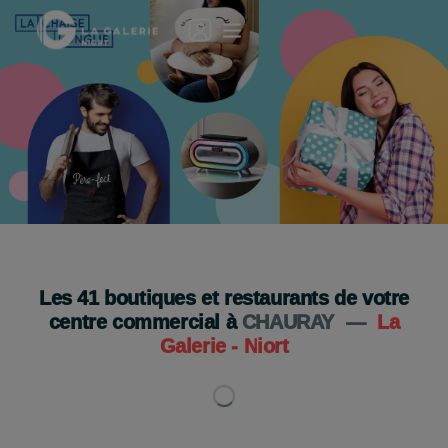
La Chaise Longue arrive à la Galerie Niort ! 🎉
RDV le samedi 29 août
Je découvre
Les
41
boutiques et restaurants de votre
centre commercial à
CHAURAY
—
La
Galerie - Niort