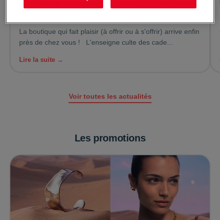
Le 29/07/2026
La Chaise Longue arrive à la Galerie Niort !
🎉
La boutique qui fait plaisir (à offrir ou à s'offrir) arrive enfin
près de chez vous ! L'enseigne culte des cade...
Lire la suite →
Voir toutes les actualités
Les promotions