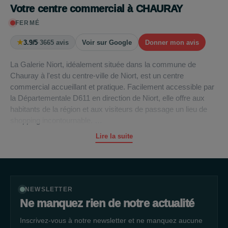
Votre centre commercial à CHAURAY
FERMÉ
★
3.9/5
·
3665 avis
Voir sur Google
Donner mon avis
La Galerie Niort, idéalement située dans la commune de
Chauray à l'est du centre-ville de Niort, est un centre
commercial accueillant et pratique. Facilement accessible par
la Départementale D611 en direction de Niort, elle offre aux
habitants de la région et aux visiteurs de passage un lieu de
shopping incontournable.
Lire la suite
Le centre commercial La Galerie Niort s'étend sur une
spacieuse galerie marchande de 25 200 m², abritant 40
boutiques variées. Pour faciliter l'accès, un vaste parking est
mis à la disposition des visiteurs, leur permettant de se rendre
directement à la galerie marchande.
NEWSLETTER
Ne manquez rien de notre actualité
La Galerie Niort vous propose une expérience de shopping
Inscrivez-vous à notre newsletter et ne manquez aucune
complète en vous offrant un large éventail d'enseignes de