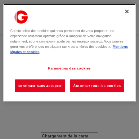
ARCHI CHOUETTE
—
CLERMONT-FERRAND
Localiser
OUVERT
Ce site utilise des cookies qui nous permettent de vous proposer une
expérience utilisateur optimale grâce à l’analyse de votre navigation
notamment, et une connexion rapide par les réseaux sociaux. Vous pouvez
ACCÉDER À ARCHI CHOUETTE — CLERMONT-
gérer vos préférences en cliquant sur « paramètres des cookies ».
Mentions
FERRAND
légales et cookies
Paramètres des cookies
continuer sans accepter
Autoriser tous les cookies