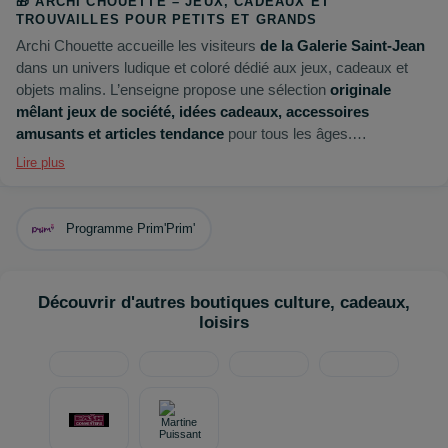
🎁 ARCHI CHOUETTE – JEUX, CADEAUX ET
TROUVAILLES POUR PETITS ET GRANDS
Archi Chouette accueille les visiteurs
de la Galerie Saint‑Jean
dans un univers ludique et coloré dédié aux jeux, cadeaux et
objets malins. L’enseigne propose une sélection
originale
mêlant jeux de société, idées cadeaux, accessoires
amusants et articles tendance
pour tous les âges.
Lire plus
Entre nouveautés, coups de cœur et trouvailles inattendues,
Archi Chouette offre une expérience shopping joyeuse et
inspirante, idéale pour faire plaisir ou se faire plaisir.
Programme Prim'Prim'
🚉
Accès facile
: bus (
B, S11, E3, E4, E5
– arrêts
Lycée
Gergovie
,
Jules Verne
,
Cugnot
,
Newton
,
Kepler
), vélo avec
Découvrir d'autres boutiques culture, cadeaux,
la
station C‑Vélo
devant le lycée, et voiture grâce au
parking
loisirs
gratuit
et au
parking‑relais
.