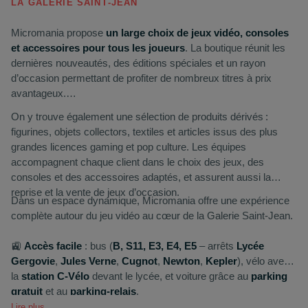
LA
GALERIE
SAINT‑JEAN
Micromania propose
un large choix de jeux vidéo, consoles
et accessoires pour tous les joueurs
. La boutique réunit les
dernières nouveautés, des éditions spéciales et un rayon
d’occasion permettant de profiter de nombreux titres à prix
avantageux.
On y trouve également une sélection de produits dérivés :
figurines, objets collectors, textiles et articles issus des plus
grandes licences gaming et pop culture. Les équipes
accompagnent chaque client dans le choix des jeux, des
consoles et des accessoires adaptés, et assurent aussi la
reprise et la vente de jeux d’occasion.
Dans un espace dynamique, Micromania offre une expérience
complète autour du jeu vidéo au cœur de la Galerie Saint‑Jean.
🚉
Accès facile
: bus (
B, S11, E3, E4, E5
– arrêts
Lycée
Gergovie
,
Jules Verne
,
Cugnot
,
Newton
,
Kepler
), vélo avec
la
station C‑Vélo
devant le lycée, et voiture grâce au
parking
gratuit
et au
parking‑relais
.
Lire plus