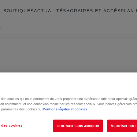
BOUTIQUES
ACTUALITÉS
HORAIRES ET ACCÈS
PLAN 
L
se des cookies qui nous permettent de vous proposer une expérience utilisateur optimale grâce
tion notamment, et une connexion rapide par les réseaux sociaux. Vous pouvez gérer vos pr
 « paramètres des cookies ».
Mentions légales et cookies
 des cookies
continuer sans accepter
Autoriser tous