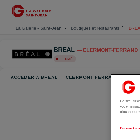
La Galerie - Saint-Jean
Boutiques et restaurants
BREA
BREAL
— CLERMONT-FERRAND
FERMÉ
ACCÉDER À BREAL — CLERMONT-FERRAND
Ce site utili
votre naviga
cliquant sur
Paramètres