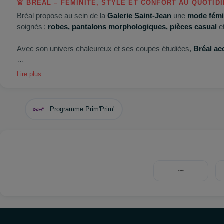
👗 BRÉAL – FÉMINITÉ, STYLE ET CONFORT AU QUOTID
Bréal propose au sein de la
Galerie Saint‑Jean
une
mode fémi
soignés :
robes, pantalons morphologiques, pièces casual
e
Avec son univers chaleureux et ses coupes étudiées,
Bréal a
🚉
Accès facile
: bus (
B, S11, E3, E4, E5
– arrêts
Lycée Gergo
Lire plus
places
et au
parking‑relais
.
Programme Prim'Prim'