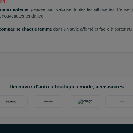
IEN
nine moderne
, pensée pour valoriser toutes les silhouettes. L’enseign
t nouveautés tendance.
ccompagne chaque femme
dans un style affirmé et facile à porter au 
vie
,
Jules Verne
,
Cugnot
,
Newton
,
Kepler
), vélo avec la
station C
Découvrir d'autres boutiques mode, accessoires