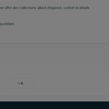
e offre des collections alliant élégance, confort et détails
quotidien.
‑Vélo
devant le lycée, et voiture grâce au
parking gratuit 1 800