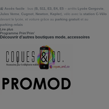
🚉
Accès facile
: bus (
B, S11, E3, E4, E5
– arrêts
Lycée Gergovie
,
Jules Verne
,
Cugnot
,
Newton
,
Kepler
), vélo avec la
station C‑Vélo
devant le lycée, et voiture grâce au
parking gratuit
et au
parking‑relais
Lire plus
Programme Prim'Prim'
Découvrir d'autres boutiques mode, accessoires