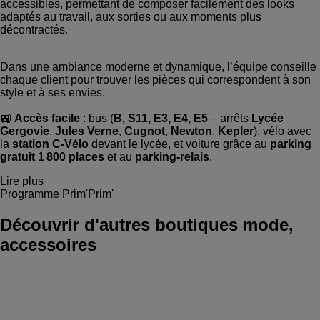
accessibles, permettant de composer facilement des looks
adaptés au travail, aux sorties ou aux moments plus
décontractés.
Dans une ambiance moderne et dynamique, l’équipe conseille
chaque client pour trouver les pièces qui correspondent à son
style et à ses envies.
🚉
Accès facile
: bus (
B, S11, E3, E4, E5
– arrêts
Lycée
Gergovie
,
Jules Verne
,
Cugnot
,
Newton
,
Kepler
), vélo avec
la
station C‑Vélo
devant le lycée, et voiture grâce au
parking
gratuit 1 800 places
et au
parking‑relais
.
Lire plus
Programme Prim'Prim'
Découvrir d'autres boutiques mode,
accessoires