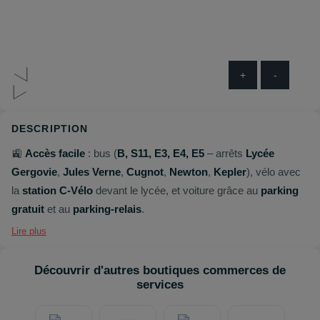
+
-
DESCRIPTION
🚉
Accès facile
: bus (
B, S11, E3, E4, E5
– arrêts
Lycée
Gergovie
,
Jules Verne
,
Cugnot
,
Newton
,
Kepler
), vélo avec
la
station C‑Vélo
devant le lycée, et voiture grâce au
parking
gratuit
et au
parking‑relais
.
Lire plus
Découvrir d'autres boutiques commerces de
services