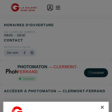
HORAIRES D'OUVERTURE
DU LUNDI AU SAMEDI
09h00 – 19h30
CONTACT
RETROUVEZ-NOUS
Site web
PHOTOMATON
— CLERMONT-
FERRAND
Localiser
OUVERT
ACCÉDER À PHOTOMATON — CLERMONT-FERRAND