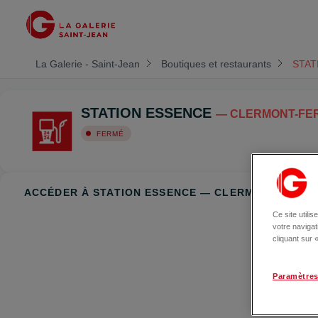
La Galerie - Saint-Jean
Boutiques et restaurants
STAT
STATION ESSENCE
— CLERMONT-FE
FERMÉ
ACCÉDER À STATION ESSENCE — CLERMONT-FERR
Ce site utili
votre naviga
cliquant sur
Paramètres