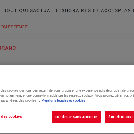
BOUTIQUES
ACTUALITÉS
HORAIRES ET ACCÈS
PLAN 
ION ESSENCE
RRAND
AND
se des cookies qui nous permettent de vous proposer une expérience utilisateur optimale grâce
tion notamment, et une connexion rapide par les réseaux sociaux. Vous pouvez gérer vos pr
 « paramètres des cookies ».
Mentions légales et cookies
 des cookies
continuer sans accepter
Autoriser tous