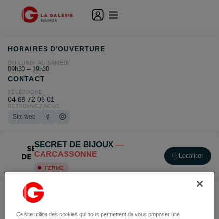
HORAIRES D'OUVERTURE
DU LUNDI AU SAMEDI
09h30 – 19h30
CONTACT
TÉLÉPHONE
04 68 72 05 01
RETROUVEZ-NOUS
Site web
SECRET DE BIJOUX
—
CARCASSONNE
Localiser
FERMÉ
ACCÉDER À SECRET DE BIJOUX — CARCASSONNE
Ce site utilise des cookies qui nous permettent de vous proposer une