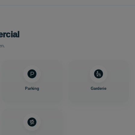
rcial
en.
Parking
Garderie