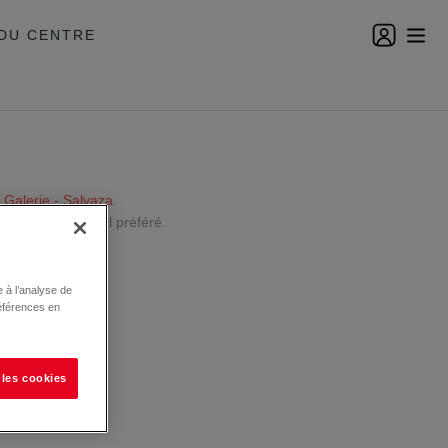
DU CENTRE
 Galerie - Salvaza
.
centre commercial préféré.
 à l’analyse de
éférences en
 les cookies