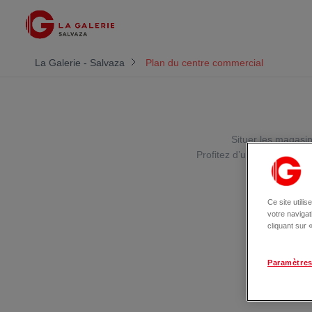
La Galerie - Salvaza
Plan du centre commercial
Situer les magasin
Profitez d’une agréable b
Ce site utili
votre naviga
cliquant sur
Paramètres