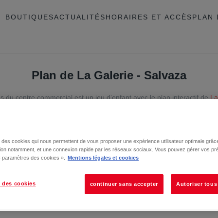
BOUTIQUES
ACTUALITÉS
HORAIRES ET ACCÈS
PLAN 
Plan de La Galerie - Salvaza
s du centre commercial est un jeu d’enfant avec le plan interactif de
La
alade shopping avec les
30
magasins, restaurants et services de votre 
se des cookies qui nous permettent de vous proposer une expérience utilisateur optimale grâce
tion notamment, et une connexion rapide par les réseaux sociaux. Vous pouvez gérer vos pr
 « paramètres des cookies ».
Mentions légales et cookies
 des cookies
continuer sans accepter
Autoriser tous