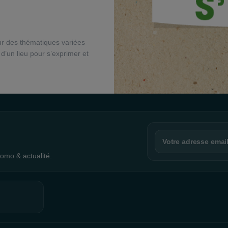
sur des thématiques variées
 d’un lieu pour s’exprimer et
omo & actualité.