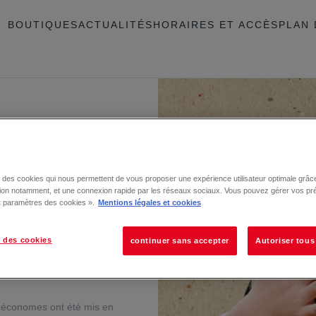
BOUTIQUES
ACTUALITÉS
HORAIRES ET ACCÈS
PLAN 
ppement durable, au travers
se des cookies qui nous permettent de vous proposer une expérience utilisateur optimale grâce
ergie
tion notamment, et une connexion rapide par les réseaux sociaux. Vous pouvez gérer vos pr
 « paramètres des cookies ».
Mentions légales et cookies
r pour la Galerie, qui a
ments en favorisant
 des cookies
continuer sans accepter
Autoriser tous
 mise en place d’une Gestion
utilisation des équipements
o-économes ont été mis en