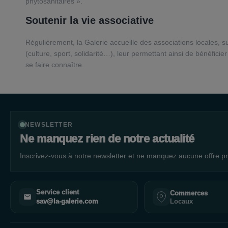
phytosanitaires ».
Soutenir la vie associative
Régulièrement, la Galerie accueille des associations locales, 
(culture, sport, solidarité…), leur permettant ainsi de bénéficier
se faire connaître.
NEWSLETTER
Ne manquez rien de notre actualité
Inscrivez-vous à notre newsletter et ne manquez aucune offre pr
Service client
Commerces
Locaux
sav@la-galerie.com