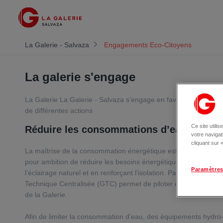
La Galerie - Salvaza
Engagements Eco-Citoyens
La galerie s'engage
La Galerie La Galerie - Salvaza s’engage en faveur du dévelo
de différentes actions
Ce site utili
Réduire les consommations d’eau et d’én
votre naviga
cliquant sur
La maîtrise de la consommation énergétique est un enjeu majeu
pour ambition de réduire les besoins énergétiques de ses bâti
Paramètres
l’éclairage naturel et en renforçant l’isolation. Par ailleurs, la
Technique Centralisée (GTC) permet de piloter et d’optimiser l’
de la Galerie.
Afin de limiter la consommation d’eau, des équipements hydr