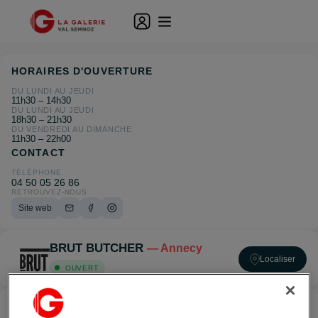
HORAIRES D'OUVERTURE
DU LUNDI AU JEUDI
11h30 – 14h30
DU LUNDI AU JEUDI
18h30 – 21h30
DU VENDREDI AU DIMANCHE
11h30 – 22h00
CONTACT
TÉLÉPHONE
04 50 05 26 86
RETROUVEZ-NOUS
Site web
BRUT BUTCHER
— Annecy
Localiser
OUVERT
ACCÉDER À BRUT BUTCHER — ANNECY