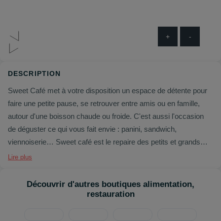
+
-
DESCRIPTION
Sweet Café met à votre disposition un espace de détente pour
faire une petite pause, se retrouver entre amis ou en famille,
autour d'une boisson chaude ou froide. C'est aussi l'occasion
de déguster ce qui vous fait envie : panini, sandwich,
viennoiserie… Sweet café est le repaire des petits et grands
gourmands !
Lire plus
Si vous n'avez pas une minute à perdre, ne faites pas l'impasse
sur les saveurs pour autant : vous pouvez emporter votre
Découvrir d'autres boutiques alimentation,
commande. Ne vous privez pas, c'est à prix mini !
restauration
Retrouvez également la française des jeux !