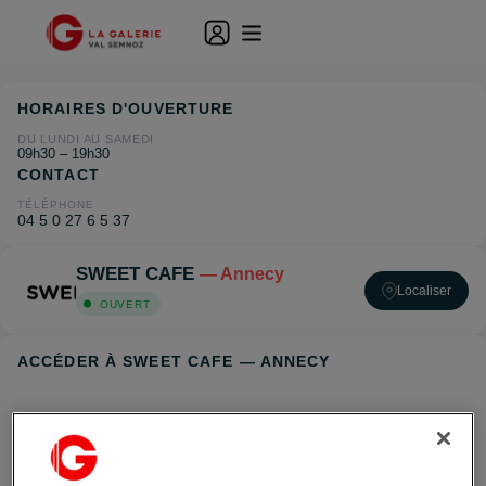
HORAIRES D'OUVERTURE
DU LUNDI AU SAMEDI
09h30 – 19h30
CONTACT
TÉLÉPHONE
04 5 0 27 6 5 37
SWEET CAFE
— Annecy
Localiser
OUVERT
ACCÉDER À SWEET CAFE — ANNECY