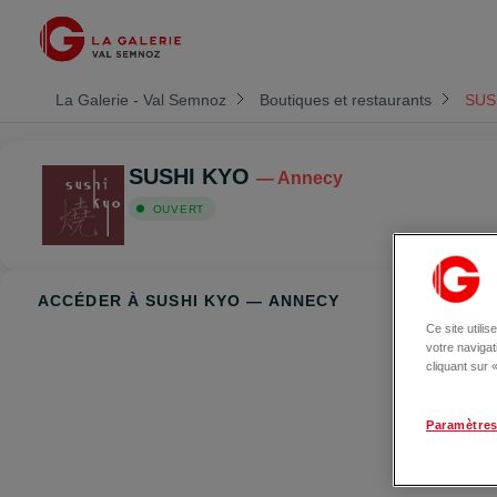
La Galerie - Val Semnoz
Boutiques et restaurants
SUS
SUSHI KYO
— Annecy
OUVERT
ACCÉDER À SUSHI KYO — ANNECY
Ce site utili
votre naviga
cliquant sur
Paramètres