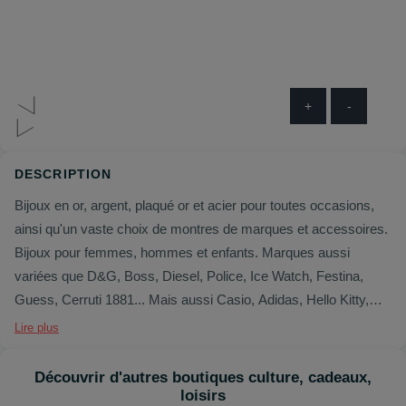
+
-
DESCRIPTION
Bijoux en or, argent, plaqué or et acier pour toutes occasions,
ainsi qu'un vaste choix de montres de marques et accessoires.
Bijoux pour femmes, hommes et enfa
nts. Marques aussi
variées que D&G, Boss, Diesel, Police, Ice Watch, Festina,
Guess, Cerruti 1881... Mais aussi Casio, Adidas, Hello Kitty,
Chipie et beaucoup d'autres
Lire plus
Découvrir d'autres boutiques culture, cadeaux,
loisirs