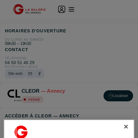
HORAIRES D'OUVERTURE
DU LUNDI AU SAMEDI
09h30 – 19h30
CONTACT
TÉLÉPHONE
04 50 51 46 29
RETROUVEZ-NOUS
Site web
CLEOR
— Annecy
Localiser
FERMÉ
ACCÉDER À CLEOR — ANNECY