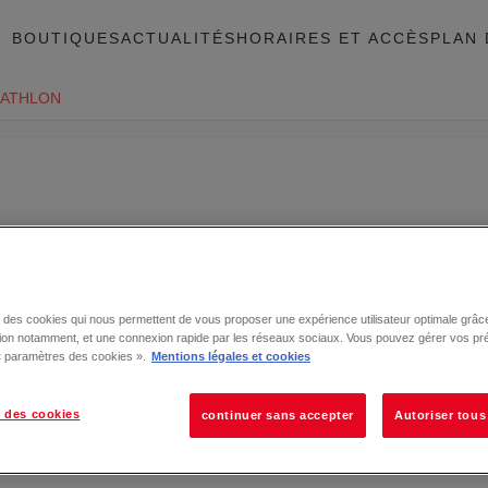
BOUTIQUES
ACTUALITÉS
HORAIRES ET ACCÈS
PLAN 
ATHLON
se des cookies qui nous permettent de vous proposer une expérience utilisateur optimale grâce
tion notamment, et une connexion rapide par les réseaux sociaux. Vous pouvez gérer vos pr
 « paramètres des cookies ».
Mentions légales et cookies
 des cookies
continuer sans accepter
Autoriser tous