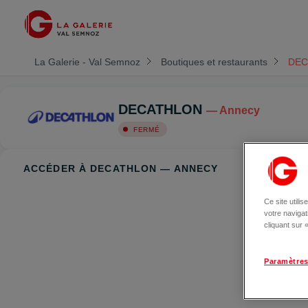
La Galerie - Val Semnoz
Boutiques et restaurants
DEC
DECATHLON
— Annecy
FERMÉ
ACCÉDER À DECATHLON — ANNECY
Ce site utili
votre naviga
cliquant sur
Paramètres