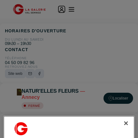
HORAIRES D'OUVERTURE
DU LUNDI AU SAMEDI
09h30 – 19h30
CONTACT
TÉLÉPHONE
04 50 09 82 96
RETROUVEZ-NOUS
Site web
NATUR'ELLES FLEURS
—
Annecy
Localiser
FERMÉ
ACCÉDER À NATUR'ELLES FLEURS — ANNECY