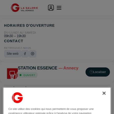
HORAIRES D'OUVERTURE
DU LUNDI AU SAMEDI
09h30 – 19h30
CONTACT
RETROUVEZ-NOUS
Site web
STATION ESSENCE
— Annecy
Localiser
OUVERT
ACCÉDER À STATION ESSENCE — ANNECY
Ce site utilise des cookies qui nous permettent de vous proposer une
expérience utilisateur optimale grâce à l’analyse de votre navigation