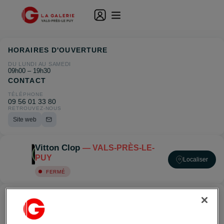
HORAIRES D'OUVERTURE
DU LUNDI AU SAMEDI
09h00 – 19h30
CONTACT
TÉLÉPHONE
09 56 01 33 80
RETROUVEZ-NOUS
Site web
Vitton Clop
— VALS-PRÈS-LE-
PUY
Localiser
FERMÉ
ACCÉDER À VITTON CLOP — VALS-PRÈS-LE-PUY