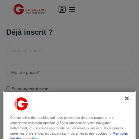
Déjà inscrit ?
Se souvenir de moi
MOT DE PASSE OUBLIÉ ?
Ce site utilise des cookies qui nous permettent de vous proposer une
expérience utilisateur optimale grâce à l’analyse de votre navigation
notamment, et une connexion rapide par les réseaux sociaux. Vous pouvez
Pas encore inscrit ?
gérer vos préférences en cliquant sur « paramètres des cookies ».
Mentions
légales et cookies