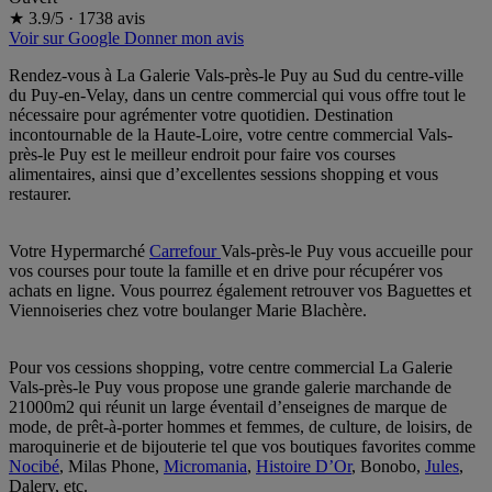
★
3.9/5
·
1738 avis
Voir sur Google
Donner mon avis
Rendez-vous à La Galerie Vals-près-le Puy au Sud du centre-ville
du Puy-en-Velay, dans un centre commercial qui vous offre tout le
nécessaire pour agrémenter votre quotidien. Destination
incontournable de la Haute-Loire, votre centre commercial Vals-
près-le Puy est le meilleur endroit pour faire vos courses
alimentaires, ainsi que d’excellentes sessions shopping et vous
restaurer.
Votre Hypermarché
Carrefour
Vals-près-le Puy vous accueille pour
vos courses pour toute la famille et en drive pour récupérer vos
achats en ligne. Vous pourrez également retrouver vos Baguettes et
Viennoiseries chez votre boulanger Marie Blachère.
Pour vos cessions shopping, votre centre commercial La Galerie
Vals-près-le Puy vous propose une grande galerie marchande de
21000m2 qui réunit un large éventail d’enseignes de marque de
mode, de prêt-à-porter hommes et femmes, de culture, de loisirs, de
maroquinerie et de bijouterie tel que vos boutiques favorites comme
Nocibé
, Milas Phone,
Micromania
,
Histoire D’Or
, Bonobo,
Jules
,
Dalery, etc.