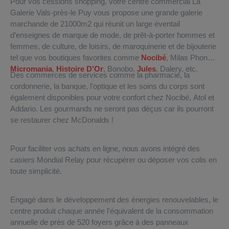
Pour vos cessions shopping, votre centre commercial La
Galerie Vals-près-le Puy vous propose une grande galerie
marchande de 21000m2 qui réunit un large éventail
d’enseignes de marque de mode, de prêt-à-porter hommes et
femmes, de culture, de loisirs, de maroquinerie et de bijouterie
tel que vos boutiques favorites comme
Nocibé
, Milas Phone,
Micromania
,
Histoire D’Or
, Bonobo,
Jules
, Dalery, etc.
Des commerces de services comme la pharmacie, la
cordonnerie, la banque, l'optique et les soins du corps sont
également disponibles pour votre confort chez Nocibé, Atol et
Addario. Les gourmands ne seront pas déçus car ils pourront
se restaurer chez McDonalds !
Pour faciliter vos achats en ligne, nous avons intégré des
casiers Mondial Relay pour récupérer ou déposer vos colis en
toute simplicité.
Engagé dans le développement des énergies renouvelables, le
centre produit chaque année l'équivalent de la consommation
annuelle de près de 520 foyers grâce à des panneaux