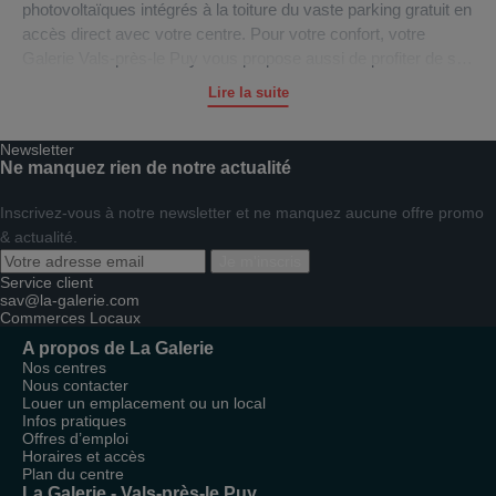
photovoltaïques intégrés à la toiture du vaste parking gratuit en
accès direct avec votre centre. Pour votre confort, votre
Galerie Vals-près-le Puy vous propose aussi de profiter de ses
services de Photomaton, toilette, drive, etc.
Lire la suite
La Direction ainsi que toute l’équipe du centre commercial
Newsletter
Vals-près-le Puy vous souhaitent une excellente visite et un
Ne manquez rien de notre actualité
agréable shopping.
Inscrivez-vous à notre newsletter et ne manquez aucune offre promo
& actualité.
Je m'inscris
Service client
sav@la-galerie.com
Commerces
Locaux
A propos de La Galerie
Nos centres
Nous contacter
Louer un emplacement ou un local
Infos pratiques
Offres d’emploi
Horaires et accès
Plan du centre
La Galerie - Vals-près-le Puy