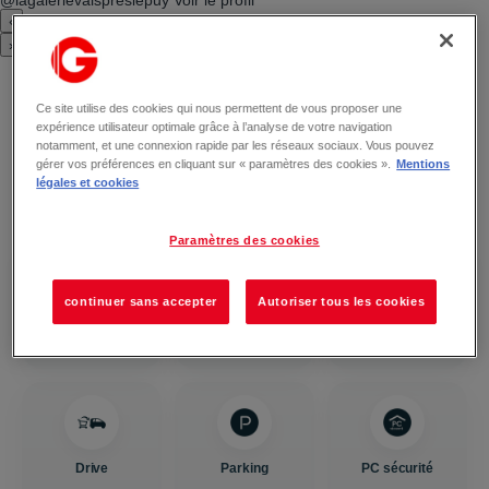
@lagalerievalspreslepuy
Voir le profil
‹
›
Tous les services de votre centre
Ce site utilise des cookies qui nous permettent de vous proposer une
expérience utilisateur optimale grâce à l’analyse de votre navigation
commercial
notamment, et une connexion rapide par les réseaux sociaux. Vous pouvez
gérer vos préférences en cliquant sur « paramètres des cookies ».
Mentions
Retrouvez tous les services pensés pour faciliter votre visite au
légales et cookies
quotidien.
Paramètres des cookies
continuer sans accepter
Autoriser tous les cookies
Nursery
Mondial Relay
Toilettes
Drive
Parking
PC sécurité