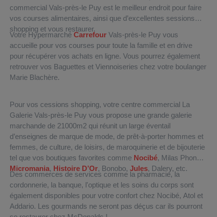
commercial Vals-près-le Puy est le meilleur endroit pour faire
vos courses alimentaires, ainsi que d’excellentes sessions
shopping et vous restaurer.
Votre Hypermarché
Carrefour
Vals-près-le Puy vous
accueille pour vos courses pour toute la famille et en drive
pour récupérer vos achats en ligne. Vous pourrez également
retrouver vos Baguettes et Viennoiseries chez votre boulanger
Marie Blachère.
Pour vos cessions shopping, votre centre commercial La
Galerie Vals-près-le Puy vous propose une grande galerie
marchande de 21000m2 qui réunit un large éventail
d’enseignes de marque de mode, de prêt-à-porter hommes et
femmes, de culture, de loisirs, de maroquinerie et de bijouterie
tel que vos boutiques favorites comme
Nocibé
, Milas Phone,
Micromania
,
Histoire D’Or
, Bonobo,
Jules
, Dalery, etc.
Des commerces de services comme la pharmacie, la
cordonnerie, la banque, l'optique et les soins du corps sont
également disponibles pour votre confort chez Nocibé, Atol et
Addario. Les gourmands ne seront pas déçus car ils pourront
se restaurer chez McDonalds !