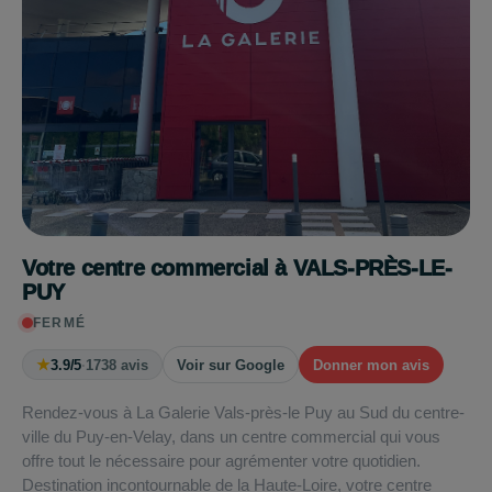
Votre centre commercial à VALS-PRÈS-LE-
PUY
FERMÉ
★
3.9/5
·
1738 avis
Voir sur Google
Donner mon avis
Rendez-vous à La Galerie Vals-près-le Puy au Sud du centre-
ville du Puy-en-Velay, dans un centre commercial qui vous
offre tout le nécessaire pour agrémenter votre quotidien.
Destination incontournable de la Haute-Loire, votre centre