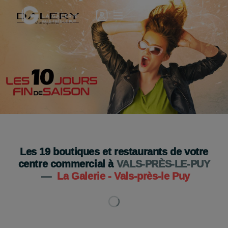
🛍️ Les 10 Jours Fin de Saison chez Dalery !
Je découvre
Les
19
boutiques et restaurants de votre
centre commercial à
VALS-PRÈS-LE-PUY
—
La Galerie - Vals-près-le Puy