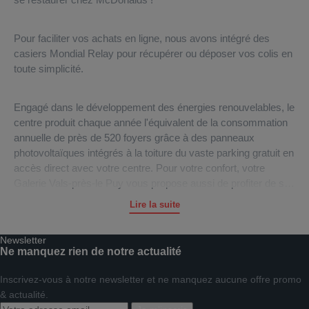
Pour faciliter vos achats en ligne, nous avons intégré des
casiers Mondial Relay pour récupérer ou déposer vos colis en
toute simplicité.
Engagé dans le développement des énergies renouvelables, le
centre produit chaque année l'équivalent de la consommation
annuelle de près de 520 foyers grâce à des panneaux
photovoltaïques intégrés à la toiture du vaste parking gratuit en
accès direct avec votre centre. Pour votre confort, votre
Galerie Vals-près-le Puy vous propose aussi de profiter de ses
services de Photomaton, toilette, drive, etc.
Lire la suite
La Direction ainsi que toute l’équipe du centre commercial
Newsletter
Vals-près-le Puy vous souhaitent une excellente visite et un
Ne manquez rien de notre actualité
agréable shopping.
Inscrivez-vous à notre newsletter et ne manquez aucune offre promo
& actualité.