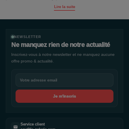
Lire la suite
L'accessibilité de La Galerie Albertville est l'un de ses atouts
majeurs. Que vous veniez en voiture, en bus ou à vélo, le
centre commercial est facilement accessible depuis différents
points de la région. Les voyageurs en voiture peuvent profiter
d'un vaste parking gratuit offrant une capacité de
NEWSLETTER
stationnement pour jusqu'à 1300 véhicules. Pour les amateurs
Ne manquez rien de notre actualité
de vélo, des racks à vélos couverts sont disponibles pour
Inscrivez-vous à notre newsletter et ne manquez aucune
garantir sécurité et proximité des entrées.
offre promo & actualité.
Avec une superficie impressionnante de 25 500 mètres
carrés, La Galerie Albertville abrite 45 boutiques , ce qui en fait
un véritable paradis du shopping. Les boutiques sont ouvertes
du lundi au samedi de 9h00 à 19h30, ce qui permet aux
visiteurs de profiter pleinement de l'expérience shopping
Je m'inscris
proposée. Les enseignes présentes dans le centre
commercial sont variées, offrant ainsi un large éventail de
produits et de services. Parmi les boutiques emblématiques
de La Galerie Albertville, on trouve Marionnaud, Normal,
Courir, Bleu Libellule et Intersport. Chaque boutique est une
Service client