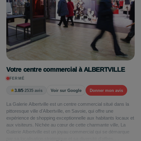
Votre centre commercial à ALBERTVILLE
FERMÉ
★
3.8/5
·
2535 avis
Voir sur Google
Donner mon avis
La Galerie Albertville est un centre commercial situé dans la
pittoresque ville d'Albertville, en Savoie, qui offre une
expérience de shopping exceptionnelle aux habitants locaux et
aux visiteurs. Nichée au cœur de cette charmante ville, La
Galerie Albertville est un joyau commercial qui se démarque
par sa localisation stratégique et sa diversité d'offres.