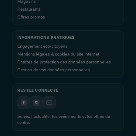
Magasins
espaces de détente chaleureux où vous pourrez vous reposer
Restaurants
et prendre une pause bien méritée entre vos achats. De plus,
Offres promos
divers services pratiques sont mis à disposition, notamment le
service de drive, une nursery pour les familles avec enfants en
bas âge, ainsi qu'un accès wifi gratuit pour rester connecté
INFORMATIONS PRATIQUES
pendant votre visite.
Engagement éco-citoyens
Une des caractéristiques les plus remarquables de La Galerie
Mentions légales & cookies du site internet
Albertville est son engagement en faveur de l'innovation et de
Chartes de protection des données personnelles
la modernité. Le centre commercial propose Le Shop
Gestion de vos données personnelles
Albertville, un service d'achat en ligne qui vous permet de faire
vos achats en toute simplicité. Que vous préfériez le
Click&Collect ou la livraison à domicile, ce service est conçu
RESTEZ CONNECTÉ
pour vous offrir une expérience d'achat fluide et agréable qui
s'adapte à vos besoins.
La Galerie Albertville n'est pas seulement un centre
Suivez l’actualité, les événements et les offres du
commercial, c'est une véritable expérience de shopping.
centre.
L'équipe dévouée de La Galerie Albertville est toujours prête à
vous accueillir et à rendre votre visite inoubliable. Venez vivre