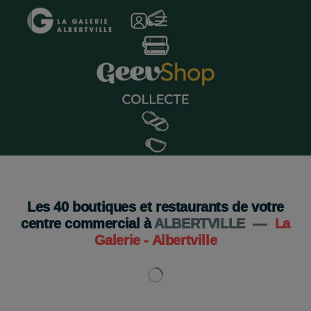
Geev Shop s'installe à la galerie !
Je découvre
Les
40
boutiques et restaurants de votre
centre commercial à
ALBERTVILLE
—
La
Galerie - Albertville