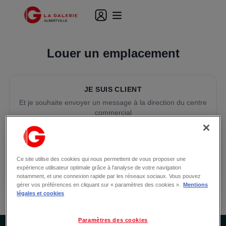
Louer un emplacement
JE SUIS CLIENT
Et je souhaite envoyer un message à la direction du centre
commercial
JE SUIS COMMERÇANT
Et je souhaite louer un local permanent ou réserver un
Ce site utilise des cookies qui nous permettent de vous proposer une
emplacement temporaire dans le centre commercial
expérience utilisateur optimale grâce à l’analyse de votre navigation
notamment, et une connexion rapide par les réseaux sociaux. Vous pouvez
gérer vos préférences en cliquant sur « paramètres des cookies ».
Mentions
légales et cookies
Paramètres des cookies