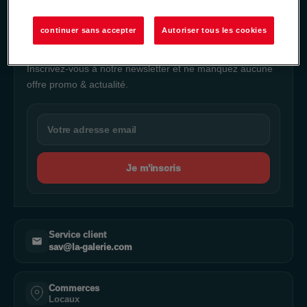
NEWSLETTER
continuer sans accepter
Autoriser tous les cookies
Ne manquez rien de notre actualité
Inscrivez-vous à notre newsletter et ne manquez aucune
offre promo & actualité.
Je m'inscris
Service client
sav@la-galerie.com
Commerces
Locaux