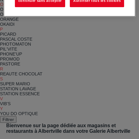
continuer sans accepter
Autoriser tous les cookies
O
O'TACOS
OPTICAL CENTER
ORANGE
OKAIDI
P
PICARD
PASCAL COSTE
PHOTOMATON
PIL'VITE
PHONE'UP
PROMOD
PASTORE
R
REAUTE CHOCOLAT
S
SUPER MARIO
STATION LAVAGE
STATION ESSENCE
V
VIB'S
Y
YOU DO OPTIQUE
Filtrer
Bienvenue sur la page dédiée aux magasins et
restaurants à Albertville dans votre Galerie Albertville