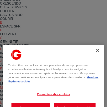
CRESCENDO
CLE & SERVICES
COLLIER
CACTUS BIRD
COURIR
E
ESPACE SFR
F
FEU VERT
G
GEMINI TIF
GRAIN DE MALICE
I
INTERMARCHE
INTERSPORT
J
JULIEN D'ORCEL
Ce site utilise des cookies qui nous permettent de vous proposer une
K
expérience utilisateur optimale grâce à l’analyse de votre navigation
KRYS
notamment, et une connexion rapide par les réseaux sociaux. Vous pouvez
KLOPE ONE
gérer vos préférences en cliquant sur « paramètres des cookies ».
Mentions
L
légales et cookies
LES DELICES TOQUES
M
McDONALD'S
Paramètres des cookies
MARIONNAUD
MICROMANIA
N
NORMAL