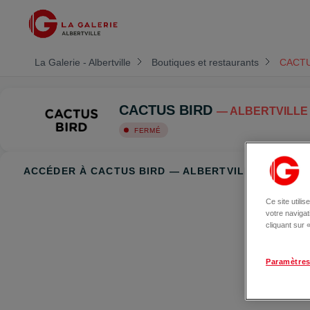
La Galerie - Albertville
Boutiques et restaurants
CACTU
CACTUS BIRD
— ALBERTVILLE
FERMÉ
ACCÉDER À CACTUS BIRD — ALBERTVILLE
Ce site utili
votre naviga
cliquant sur
Paramètres