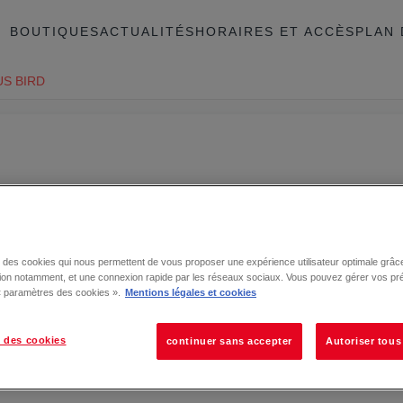
BOUTIQUES
ACTUALITÉS
HORAIRES ET ACCÈS
PLAN 
S BIRD
se des cookies qui nous permettent de vous proposer une expérience utilisateur optimale grâce
tion notamment, et une connexion rapide par les réseaux sociaux. Vous pouvez gérer vos pr
 « paramètres des cookies ».
Mentions légales et cookies
 des cookies
continuer sans accepter
Autoriser tous