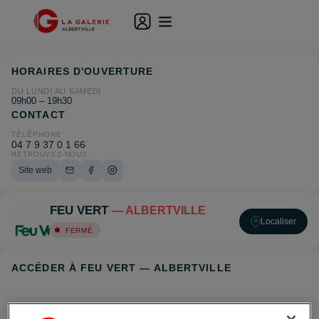
HORAIRES D'OUVERTURE
DU LUNDI AU SAMEDI
09h00 – 19h30
CONTACT
TÉLÉPHONE
04 7 9 37 0 1 66
RETROUVEZ-NOUS
Site web
FEU VERT
— ALBERTVILLE
Localiser
FERMÉ
ACCÉDER À FEU VERT — ALBERTVILLE