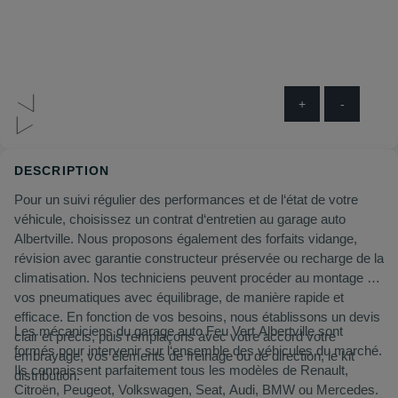
+
-
DESCRIPTION
Pour un suivi régulier des performances et de l‘état de votre
véhicule, choisissez un contrat d‘entretien au garage auto
Albertville. Nous proposons également des forfaits vidange,
révision avec garantie constructeur préservée ou recharge de la
climatisation. Nos techniciens peuvent procéder au montage de
vos pneumatiques avec équilibrage, de manière rapide et
efficace. En fonction de vos besoins, nous établissons un devis
Les mécaniciens du garage auto Feu Vert Albertville sont
clair et précis, puis remplaçons avec votre accord votre
formés pour intervenir sur l‘ensemble des véhicules du marché.
embrayage, vos éléments de freinage ou de direction, le kit
Ils connaissent parfaitement tous les modèles de Renault,
distribution.
Citroën, Peugeot, Volkswagen, Seat, Audi, BMW ou Mercedes.