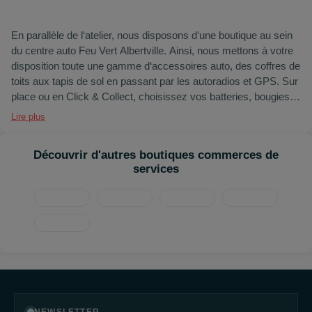
En parallèle de l‘atelier, nous disposons d‘une boutique au sein
du centre auto Feu Vert Albertville. Ainsi, nous mettons à votre
disposition toute une gamme d‘accessoires auto, des coffres de
toits aux tapis de sol en passant par les autoradios et GPS. Sur
place ou en Click & Collect, choisissez vos batteries, bougies,
ampoules, balais d‘essuie-glace, filtres, huiles et liquides. Nos
Lire plus
vendeurs se feront un plaisir de vous conseiller en fonction de
vos besoins et de votre modèle de véhicule.
Découvrir d'autres boutiques commerces de
services
A bientot !