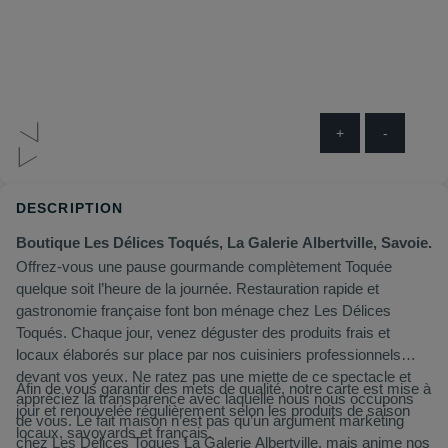
+
-
DESCRIPTION
Boutique Les Délices Toqués, La Galerie Albertville, Savoie.
Offrez-vous une pause gourmande complètement Toquée
quelque soit l’heure de la journée. Restauration rapide et
gastronomie française font bon ménage chez Les Délices
Toqués. Chaque jour, venez déguster des produits frais et
locaux élaborés sur place par nos cuisiniers professionnels
devant vos yeux. Ne ratez pas une miette de ce spectacle et
Afin de vous garantir des mets de qualité, notre carte est mise à
appréciez la transparence avec laquelle nous nous occupons
jour et renouvelée régulièrement selon les produits de saison
de vous. Le fait maison n’est pas qu’un argument marketing
locaux, savoyards et français.
chez Les Délices Toqués La Galerie Albertville, mais anime nos