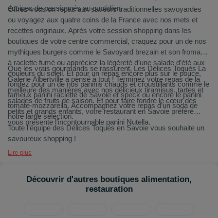
équipes de passionnés au quotidien.
Offrez-vous un repas aux saveurs traditionnelles savoyardes
ou voyagez aux quatre coins de la France avec nos mets et
recettes originaux. Après votre session shopping dans les
boutiques de votre centre commercial, craquez pour un de nos
mythiques burgers comme le Savoyard brezain et son fromage
à raclette fumé ou appréciez la légèreté d’une salade d’été aux
Que les vrais gourmands se rassurent, Les Délices Toqués La
couleurs du soleil. Et pour un repas encore plus sur le pouce,
Galerie Albertville a pensé à tout ! Terminez votre repas de la
fondez pour un de nos paninis chauds et croustillants comme le
meilleure des manières avec nos délicieux tiramisus, tartes et
fameux panini raclette de Savoie et speck ou encore le panini
salades de fruits de saison. Et pour faire fondre le cœur des
tomate-mozzarella. Accompagnez votre repas d’un soda de
petits et grands enfants, votre restaurant en Savoie préféré
notre large sélection.
vous présente l’incontournable panini Nutella.
Toute l’équipe des Délices Toqués en Savoie vous souhaite un
savoureux shopping !
Lire plus
Découvrir d'autres boutiques alimentation,
restauration