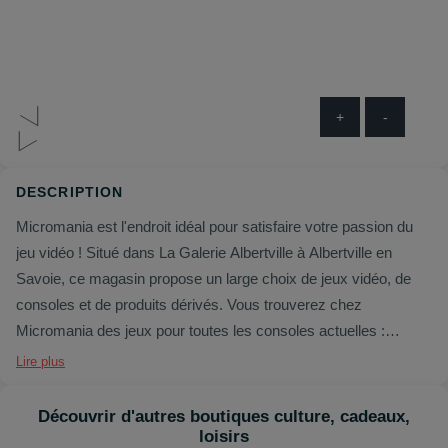
+
-
DESCRIPTION
Micromania est l'endroit idéal pour satisfaire votre passion du
jeu vidéo ! Situé dans La Galerie Albertville à Albertville en
Savoie, ce magasin propose un large choix de jeux vidéo, de
consoles et de produits dérivés. Vous trouverez chez
Micromania des jeux pour toutes les consoles actuelles :
PlayStation 5, Xbox série X, Nintendo Switch ou encore PC.
Lire plus
Vous y trouverez des jeux de tous les genres, des plus
classiques aux plus modernes : RPG, FPS, action, aventure,
Découvrir d'autres boutiques culture, cadeaux,
sport, simulation, etc. Vous y trouverez également les tout
loisirs