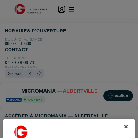
HORAIRES D'OUVERTURE
DU LUNDI AU SAMEDI
09h00 – 19h30
CONTACT
TÉLÉPHONE
04 79 38 09 71
RETROUVEZ-NOUS
Site web
MICROMANIA
— ALBERTVILLE
Localiser
OUVERT
ACCÉDER À MICROMANIA — ALBERTVILLE