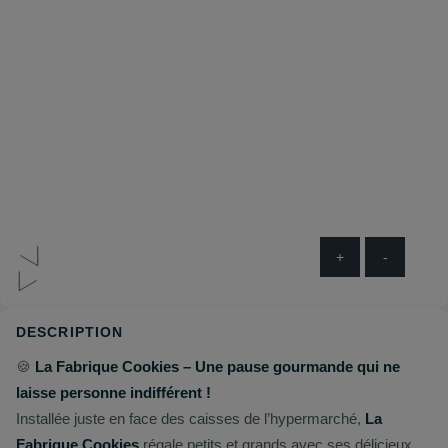
+
-
DESCRIPTION
🍪
La Fabrique Cookies – Une pause gourmande qui ne
laisse personne indifférent !
Installée juste en face des caisses de l’hypermarché,
La
Fabrique Cookies
régale petits et grands avec ses délicieux