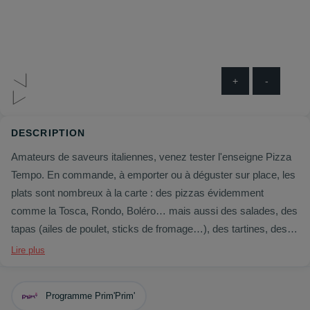
+
-
DESCRIPTION
Amateurs de saveurs italiennes, venez tester l'enseigne Pizza
Tempo. En commande, à emporter ou à déguster sur place, les
plats sont nombreux à la carte : des pizzas évidemment
comme la Tosca, Rondo, Boléro… mais aussi des salades, des
tapas (ailes de poulet, sticks de fromage…), des tartines, des
pâtes mais aussi des desserts. Pizza Tempo propose aussi
Lire plus
des menus et de promotions régulières.
Programme Prim'Prim'