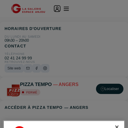
HORAIRES D'OUVERTURE
DU LUNDI AU SAMEDI
09h30 – 20h00
CONTACT
TÉLÉPHONE
02 41 24 99 99
RETROUVEZ-NOUS
Site web
PIZZA TEMPO
— ANGERS
Localiser
FERMÉ
ACCÉDER À PIZZA TEMPO — ANGERS