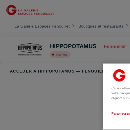
La Galerie Espaces Fenouillet
Boutiques et restaurants
HIPPOPOTAMUS
— Fenouillet
FERMÉ
ACCÉDER À HIPPOPOTAMUS — FENOUILLET
Ce site utili
votre naviga
cliquant sur
Paramètres