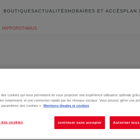
BOUTIQUES
ACTUALITÉS
HORAIRES ET ACCÈS
PLAN 
HIPPOPOTAMUS
se des cookies qui nous permettent de vous proposer une expérience utilisateur optimale grâce
tion notamment, et une connexion rapide par les réseaux sociaux. Vous pouvez gérer vos pr
 « paramètres des cookies ».
Mentions légales et cookies
 des cookies
continuer sans accepter
Autoriser tous