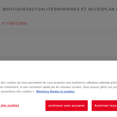
BOUTIQUES
ACTUALITÉS
HORAIRES ET ACCÈS
PLAN 
IT TRATTORIA
se des cookies qui nous permettent de vous proposer une expérience utilisateur optimale grâce
tion notamment, et une connexion rapide par les réseaux sociaux. Vous pouvez gérer vos pr
 « paramètres des cookies ».
Mentions légales et cookies
 des cookies
continuer sans accepter
Autoriser tous