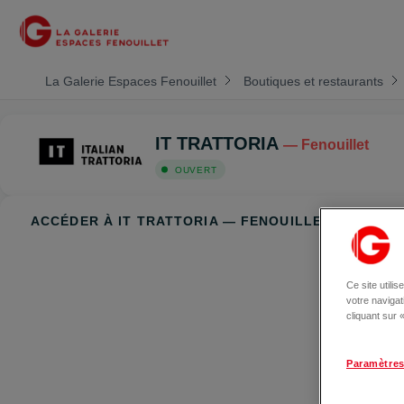
La Galerie Espaces Fenouillet
Boutiques et restaurants
IT TRATTORIA
— Fenouillet
OUVERT
ACCÉDER À IT TRATTORIA — FENOUILLET
Ce site utili
votre naviga
cliquant sur
Paramètres