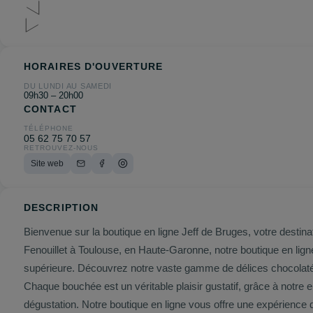
HORAIRES D'OUVERTURE
DU LUNDI AU SAMEDI
09h30 – 20h00
CONTACT
TÉLÉPHONE
05 62 75 70 57
RETROUVEZ-NOUS
Site web
DESCRIPTION
Bienvenue sur la boutique en ligne Jeff de Bruges, votre destin
Fenouillet à Toulouse, en Haute-Garonne, notre boutique en lign
supérieure. Découvrez notre vaste gamme de délices chocolatés comprenant des chocolats fins, des pralines, des truffes, des tablettes de chocolat et bien d'autres gourmandises irrésistibles.
Chaque bouchée est un véritable plaisir gustatif, grâce à notre 
dégustation. Notre boutique en ligne vous offre une exp