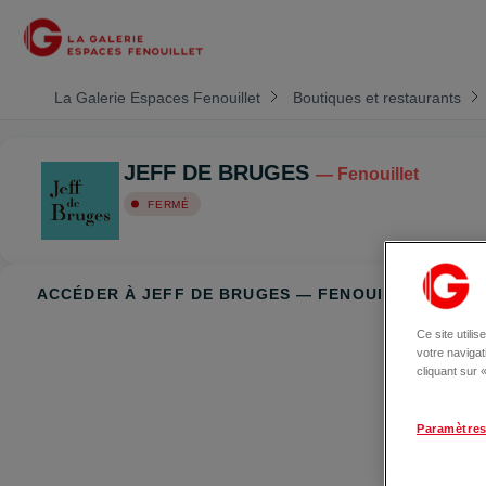
La Galerie Espaces Fenouillet
Boutiques et restaurants
JEFF DE BRUGES
— Fenouillet
FERMÉ
ACCÉDER À JEFF DE BRUGES — FENOUILLET
Ce site utili
votre naviga
cliquant sur
Paramètres