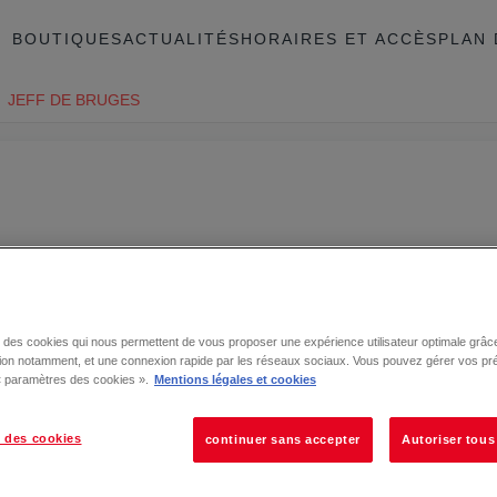
BOUTIQUES
ACTUALITÉS
HORAIRES ET ACCÈS
PLAN 
JEFF DE BRUGES
se des cookies qui nous permettent de vous proposer une expérience utilisateur optimale grâce
tion notamment, et une connexion rapide par les réseaux sociaux. Vous pouvez gérer vos pr
 « paramètres des cookies ».
Mentions légales et cookies
 des cookies
continuer sans accepter
Autoriser tous