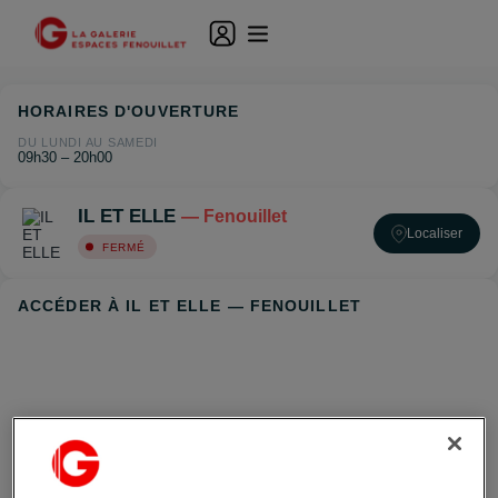
HORAIRES D'OUVERTURE
DU LUNDI AU SAMEDI
09h30 – 20h00
IL ET ELLE
— Fenouillet
Localiser
FERMÉ
ACCÉDER À IL ET ELLE — FENOUILLET