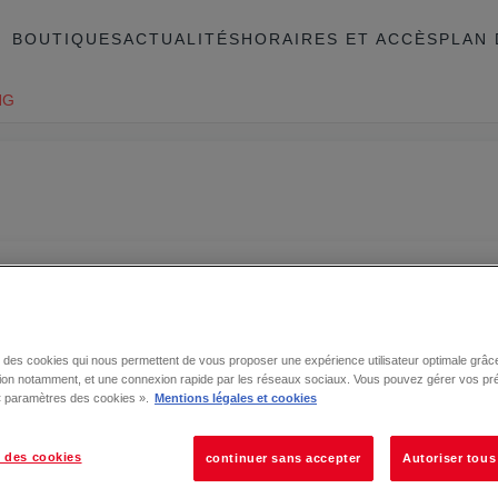
BOUTIQUES
ACTUALITÉS
HORAIRES ET ACCÈS
PLAN 
NG
se des cookies qui nous permettent de vous proposer une expérience utilisateur optimale grâce
tion notamment, et une connexion rapide par les réseaux sociaux. Vous pouvez gérer vos pr
 « paramètres des cookies ».
Mentions légales et cookies
 des cookies
continuer sans accepter
Autoriser tous