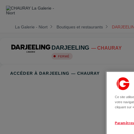
La Galerie - Niort
Boutiques et restaurants
DARJEELI
DARJEELING
— CHAURAY
FERMÉ
ACCÉDER À DARJEELING — CHAURAY
Ce site utili
votre naviga
cliquant sur
Paramètres