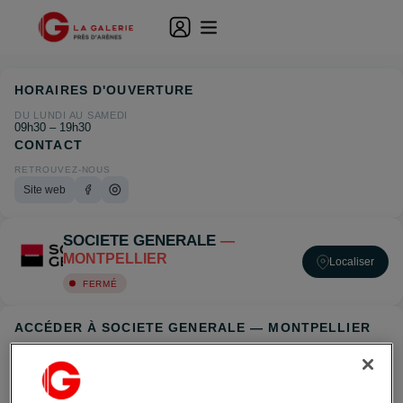
HORAIRES D'OUVERTURE
DU LUNDI AU SAMEDI
09h30 – 19h30
CONTACT
RETROUVEZ-NOUS
Site web
SOCIETE GENERALE
—
MONTPELLIER
Localiser
FERMÉ
ACCÉDER À SOCIETE GENERALE — MONTPELLIER