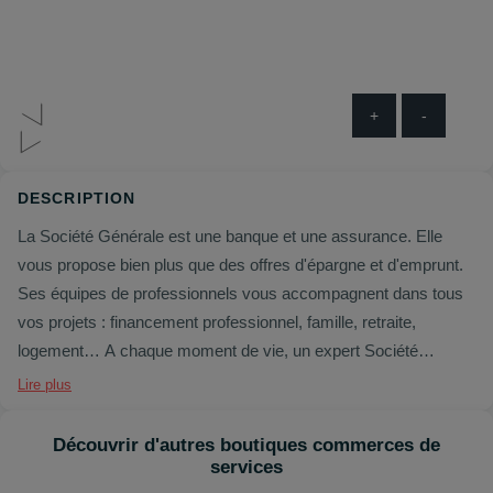
+
-
DESCRIPTION
La Société Générale est une banque et une assurance. Elle
vous propose bien plus que des offres d'épargne et d'emprunt.
Ses équipes de professionnels vous accompagnent dans tous
vos projets : financement professionnel, famille, retraite,
logement… A chaque moment de vie, un expert Société
Générale est là ! La Société Générale a à cœur de vous
Lire plus
proposer des solutions adaptées à votre situation, et elle répond
également présente lorsque vous avez besoin d'être conseillé,
Découvrir d'autres boutiques commerces de
que vous soyez un particulier, un professionnel ou un jeune
services